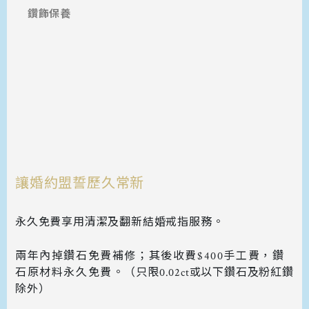
鑽飾保養
讓婚約盟誓歷久常新
永久免費享用清潔及翻新結婚戒指服務。
兩年內掉鑽石免費補修；其後收費$400手工費，鑽
石原材料永久免費。
（只限0.02ct或以下鑽石及粉紅鑽
除外）