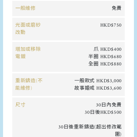
一般維修
免費
光面或磨紗
HKD$750
改動
增加或移除
爪 HKD$400
電鍍
半圈 HKD$680
全圈 HKD$880
重新鑄造(不
一般款式 HKD$3,000
能維修)
故事婚戒 HKD$3,600
尺寸
30日內免費
30日後HKD$500
30日後重新鑄造(超出修改範
圍)