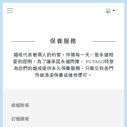
保養服務
婚戒代表著兩人的約誓，伴隨每一天，是永遠相
愛的證明。為了讓承諾永遠閃爍， FUTAGO特意
為您們的婚戒提供永久保養服務，只需交到各門
市做清潔保養或維修便可。
結婚對戒
訂婚鑽戒