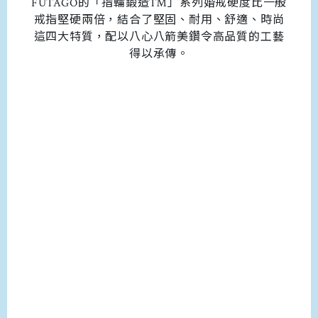
FUTAGO的「指輪鍛造™」系列婚戒硬度比一般
戒指堅硬兩倍，結合了堅固、耐用、舒適、時尚
這四大特質，配以八心八箭美鑽令高品質的工藝
得以承傳。