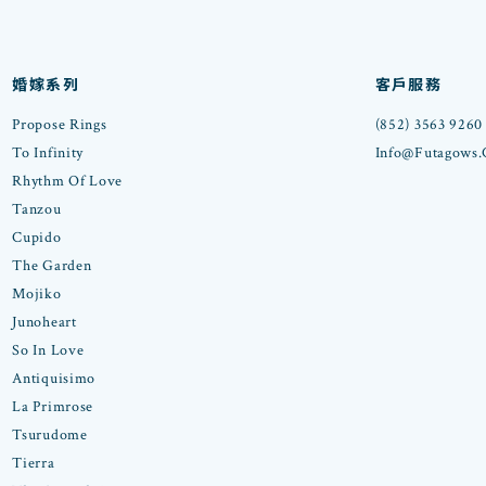
婚嫁系列
客戶服務
Propose Rings
(852) 3563 9260
To Infinity
Info@futagows
Rhythm Of Love
Tanzou
Cupido
The Garden
Mojiko
Junoheart
So In Love
Antiquisimo
La Primrose
Tsurudome
Tierra