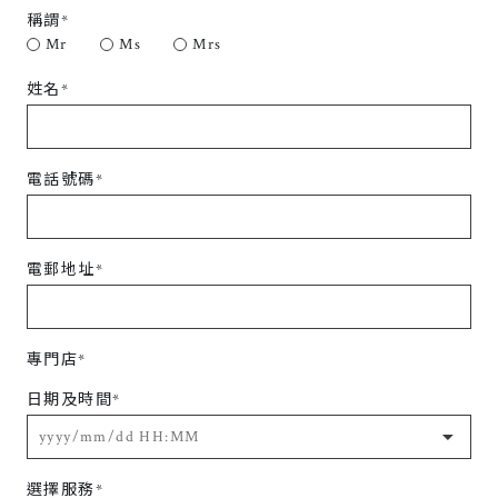
稱謂*
Mr
Ms
Mrs
姓名*
電話號碼*
電郵地址*
專門店*
日期及時間*
選擇服務*