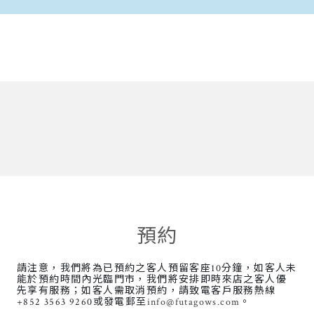
預約
請注意，我們將為已預約之客人預留客座10分鐘，如客人未
能於預約時間內光臨門市，我們將安排即時來店之客人優
先享有服務；如客人需取消預約，請致電客戶服務熱線
+852 3563 9260或發電郵至
info@futagows.com
。